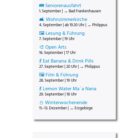
🚌 Seniorenausfahrt
1. September | → Bad Frankenhausen
🛋️ Wohnzimmerkirche
4. September | ab 19.30 Uhr | → Philippus
🖼️ Lesung & Führung
7. September | 19 Uhr
🎨 Open Arts
16. September | 17 Uhr
💃 Eat Banana & Drink Pills
27. September | 20 Uhr | → Philippus
🖼️ Film & Führung
28. September | 19 Uhr
💃 Lemon Water Ma´a Nana
29. September | 18 Uhr
⛄ Winterwochenende
11.–13. Dezember | → Erzgebirge