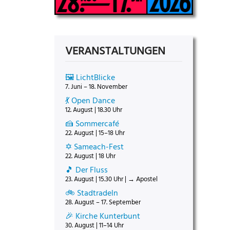
VERANSTALTUNGEN
🖼️ LichtBlicke
7. Juni – 18. November
💃 Open Dance
12. August | 18.30 Uhr
🍰 Sommercafé
22. August | 15–18 Uhr
✡️ Sameach-Fest
22. August | 18 Uhr
🎵 Der Fluss
23. August | 15.30 Uhr | → Apostel
🚲 Stadtradeln
28. August – 17. September
🎉 Kirche Kunterbunt
30. August | 11–14 Uhr