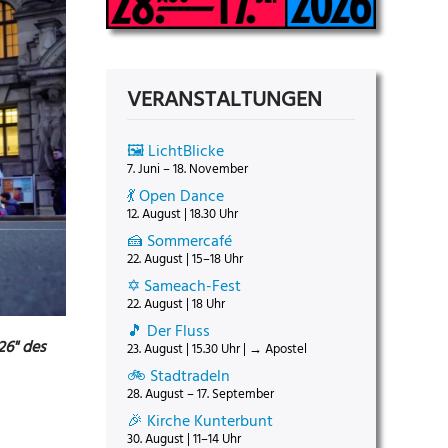
VERANSTALTUNGEN
🖼️ LichtBlicke
7. Juni – 18. November
💃 Open Dance
12. August | 18.30 Uhr
🍰 Sommercafé
22. August | 15–18 Uhr
✡️ Sameach-Fest
22. August | 18 Uhr
🎵 Der Fluss
26" des
23. August | 15.30 Uhr | → Apostel
🚲 Stadtradeln
28. August – 17. September
🎉 Kirche Kunterbunt
30. August | 11–14 Uhr