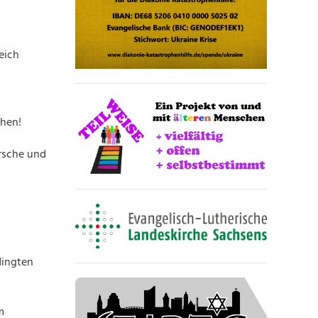
eich
chen!
rsche und
dingten
m