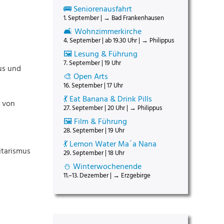
🚌 Seniorenausfahrt
1. September | → Bad Frankenhausen
🛋️ Wohnzimmerkirche
4. September | ab 19.30 Uhr | → Philippus
🖼️ Lesung & Führung
7. September | 19 Uhr
us und
🎨 Open Arts
16. September | 17 Uhr
💃 Eat Banana & Drink Pills
l von
27. September | 20 Uhr | → Philippus
s
🖼️ Film & Führung
28. September | 19 Uhr
💃 Lemon Water Ma´a Nana
itarismus
29. September | 18 Uhr
⛄ Winterwochenende
11.–13. Dezember | → Erzgebirge