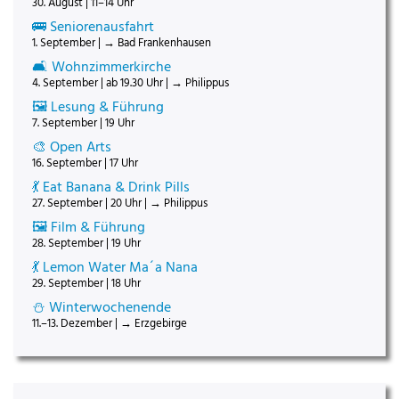
30. August | 11–14 Uhr
🚌 Seniorenausfahrt
1. September | → Bad Frankenhausen
🛋️ Wohnzimmerkirche
4. September | ab 19.30 Uhr | → Philippus
🖼️ Lesung & Führung
7. September | 19 Uhr
🎨 Open Arts
16. September | 17 Uhr
💃 Eat Banana & Drink Pills
27. September | 20 Uhr | → Philippus
🖼️ Film & Führung
28. September | 19 Uhr
💃 Lemon Water Ma´a Nana
29. September | 18 Uhr
⛄ Winterwochenende
11.–13. Dezember | → Erzgebirge