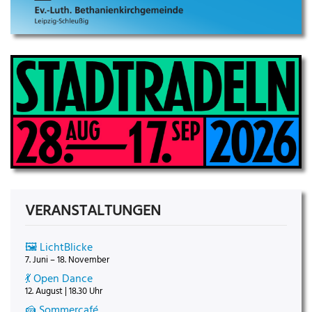
VERANSTALTUNGEN
🖼️ LichtBlicke
7. Juni – 18. November
💃 Open Dance
12. August | 18.30 Uhr
🍰 Sommercafé