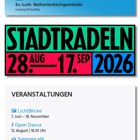
VERANSTALTUNGEN
🖼️ LichtBlicke
7. Juni – 18. November
💃 Open Dance
12. August | 18.30 Uhr
🍰 Sommercafé