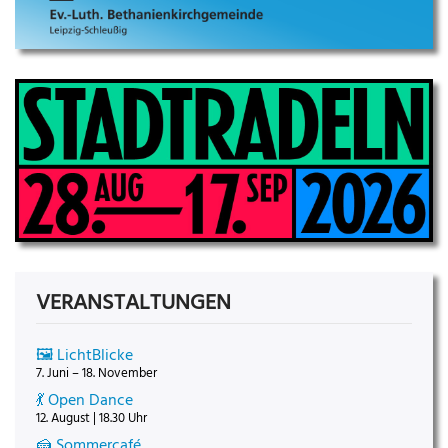
VERANSTALTUNGEN
🖼️ LichtBlicke
7. Juni – 18. November
💃 Open Dance
12. August | 18.30 Uhr
🍰 Sommercafé